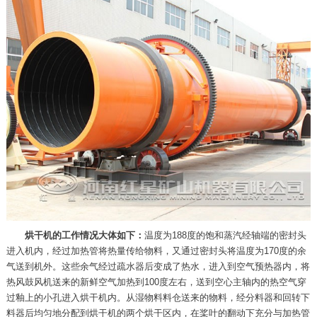
烘干机的工作情况大体如下：
温度为188度的饱和蒸汽经轴端的密封头
进入机内，经过加热管将热量传给物料，又通过密封头将温度为170度的余
气送到机外。这些余气经过疏水器后变成了热水，进入到空气预热器内，将
热风鼓风机送来的新鲜空气加热到100度左右，送到空心主轴内的热空气穿
过釉上的小孔进入烘干机内。从湿物料料仓送来的物料，经分料器和回转下
料器后均匀地分配到烘干机的两个烘干区内，在桨叶的翻动下充分与加热管