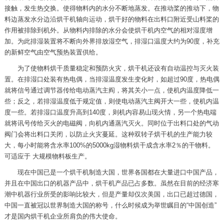
接触，发生热交换。使得物料内的水分不断地蒸发。在推动桨的推动下，物
料边蒸发水分边沿烘干机轴向运动，烘干好的物料在出料口附近受山料桨的
作用被排除到机外。从物料内排除的水分会使烘干机内空气的相对湿度增
加。为此排湿装置将不断向外界排放湿空气，排湿口温度大约为90度，补充
的新鲜空气由空气预热装置供给。
为了使物料烘干质量稳定和预防火灾，烘干机还设有自动温控与灭火装
置。在排湿口处装有热电偶，当排湿温度发生变化时，如超过90度，热电偶
就将信号通过调节器传给电动蒸汽主阎，将其关小一点，使机内温度降低一
些；反之，若排湿温度低于规定值，则使电动蒸汽主阀开大一些，使机内温
度一些。若排湿口温度升高到140度，则机内容易山现火情，另一个热电端
就将讯号传给灭火的电磁阀，向机内通蒸汽灭火。同时位于出料口处的气动
阀门会将出料口关闭，以防止火灾蔓延。这种双转子烘干机的生产能力较
大，每小时能将含水率100%的5000kg湿物料烘干成含水率2％的干物料。
可适应于 大规模物料板生产。
现在中国已是一个烘干机制造大国，世界各国都在大量进口中国产品，
并且在中国出口的机器产品中，烘干机产品已占多数。虽然在目前的经济寒
潮中机器行业所受的影响比较大，但是产量却仅次美国，出口已超过德国，
中国一直被冠以世界制造大国的称号，什么时候成为举世瞩目的“中国创造”
才是国内烘干机企业所肩负的伟大使命。