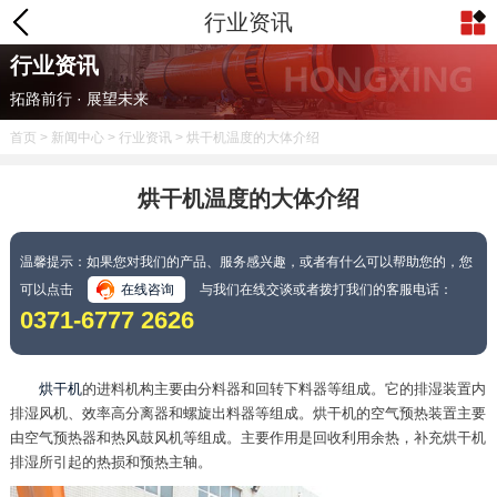
行业资讯
行业资讯
拓路前行 · 展望未来
首页
>
新闻中心
>
行业资讯
> 烘干机温度的大体介绍
烘干机温度的大体介绍
温馨提示：如果您对我们的产品、服务感兴趣，或者有什么可以帮助您的，您
可以点击
在线咨询
与我们在线交谈或者拨打我们的客服电话：
0371-6777 2626
烘干机
的进料机构主要由分料器和回转下料器等组成。它的排湿装置内
排湿风机、效率高分离器和螺旋出料器等组成。烘干机的空气预热装置主要
由空气预热器和热风鼓风机等组成。主要作用是回收利用余热，补充烘干机
排湿所引起的热损和预热主轴。