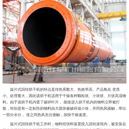
旋片式回转烘干机的特点是传热系数大、热效率高、产品氧化 变质
小、处理量大，因此该烘干机适用于干燥各种颗粒状、小块状、片状高湿物
料。由于该烘干机内置了破碎叶片， 能使进入烘干机内的物料立即被打
散，特别是有一定粘性的物料由大团块被破碎成小块，并同热风接触，带出
一部分水分， 使之同热风充分接触，加快干燥速度。
旋片式回转烘干机工作时，物料经供料装置投入回转滚筒内，被安装在