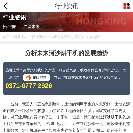
行业资讯
行业资讯
拓路前行 · 展望未来
首页
>
新闻中心
>
行业资讯
> 分析未来河沙烘干机的发展趋势
分析未来河沙烘干机的发展趋势
温馨提示：如果您对我们的产品、服务感兴趣，或者有什么可以帮助您的，您
可以点击
在线咨询
与我们在线交谈或者拨打我们的客服电话：
0371-6777 2626
当前，我国人口正在急剧增加，土地的利用率也愈来愈紧张，土地资源
正在陷入一种紧缺的状态，为了加强土地的保护力度，国家实施了宏观调
控，对工业用地的要求有了进一步限制，但是，我们都知道
河沙烘干机
的加
工和生产需要有单独的厂房和用地，并且近年来河沙烘干机，河沙烘干机需
求量很大，烘干机设备生产过程中也存在着安全问题，所以厂房还不能像一