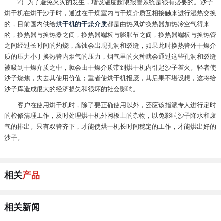
2）为了避免火灾的发生，增设温度超限报警系统是很有必要的。沙子
烘干机在烘干沙子时，通过在干燥室内与干燥介质互相接触来进行湿热交换
的，目前国内供给
烘干机的干燥介质
都是由热风炉换热器加热冷空气得来
的，换热器与换热器之间，换热器端板与膨胀节之间，换热器端板与换热管
之间经过长时间的灼烧，腐蚀会出现孔洞和裂缝，如果此时换热管外干燥介
质的压力小于换热管内烟气的压力，烟气里的火种就会通过这些孔洞和裂缝
被吸到干燥介质之中，就会由干燥介质带到烘干机内引起沙子着火。轻者使
沙子烧焦，失去其使用价值；重者使烘干机报废，其后果不堪设想，这将给
沙子库造成很大的经济损失和很坏的社会影响。
客户在使用烘干机时，除了要正确使用以外，还应该指派专人进行定时
的检修清理工作，及时处理烘干机外网板上的杂物，以免影响沙子降水和废
气的排出。只有双管齐下，才能使烘干机长时间稳定的工作，才能烘出好的
沙子。
相关
产品
相关新闻