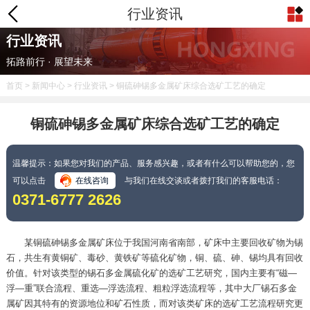
行业资讯
行业资讯
拓路前行 · 展望未来
首页
>
新闻中心
>
行业资讯
> 铜硫砷锡多金属矿床综合选矿工艺的确定
铜硫砷锡多金属矿床综合选矿工艺的确定
温馨提示：如果您对我们的产品、服务感兴趣，或者有什么可以帮助您的，您
可以点击
在线咨询
与我们在线交谈或者拨打我们的客服电话：
0371-6777 2626
某铜硫砷锡多金属矿床位于我国河南省南部，矿床中主要回收矿物为锡
石，共生有黄铜矿、毒砂、黄铁矿等硫化矿物，铜、硫、砷、锡均具有回收
价值。针对该类型的锡石多金属硫化矿的选矿工艺研究，国内主要有“磁—
浮—重”联合流程、重选—浮选流程、粗粒浮选流程等，其中大厂锡石多金
属矿因其特有的资源地位和矿石性质，而对该类矿床的选矿工艺流程研究更