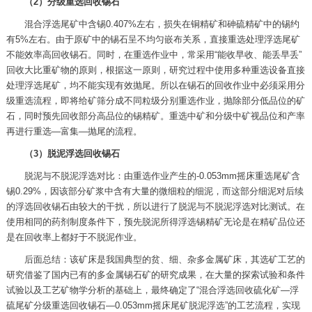
（2）分级重选回收锡石
混合浮选尾矿中含锡0.407%左右，损失在铜精矿和砷硫精矿中的锡约
有5%左右。由于原矿中的锡石呈不均匀嵌布关系，直接重选处理浮选尾矿
不能效率高回收锡石。同时，在重选作业中，常采用“能收早收、能丢早丢”
回收大比重矿物的原则，根据这一原则，研究过程中使用多种重选设备直接
处理浮选尾矿，均不能实现有效抛尾。所以在锡石的回收作业中必须采用分
级重选流程，即将给矿筛分成不同粒级分别重选作业，抛除部分低品位的矿
石，同时预先回收部分高品位的锡精矿。重选中矿和分级中矿视品位和产率
再进行重选—富集—抛尾的流程。
（3）脱泥浮选回收锡石
脱泥与不脱泥浮选对比：由重选作业产生的-0.053mm摇床重选尾矿含
锡0.29%，因该部分矿浆中含有大量的微细粒的细泥，而这部分细泥对后续
的浮选回收锡石由较大的干扰，所以进行了脱泥与不脱泥浮选对比测试。在
使用相同的药剂制度条件下，预先脱泥所得浮选锡精矿无论是在精矿品位还
是在回收率上都好于不脱泥作业。
后面总结：该矿床是我国典型的贫、细、杂多金属矿床，其选矿工艺的
研究借鉴了国内已有的多金属锡石矿的研究成果，在大量的探索试验和条件
试验以及工艺矿物学分析的基础上，最终确定了“混合浮选回收硫化矿—浮
硫尾矿分级重选回收锡石—0.053mm摇床尾矿脱泥浮选”的工艺流程，实现