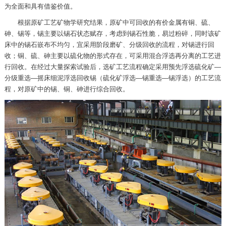
为全面和具有借鉴价值。
根据原矿工艺矿物学研究结果，原矿中可回收的有价金属有铜、硫、
砷、锡等，锡主要以锡石状态赋存，考虑到锡石性脆，易过粉碎，同时该矿
床中的锡石嵌布不均匀，宜采用阶段磨矿、分级回收的流程，对锡进行回
收；铜、硫、砷主要以硫化物的形式存在，可采用混合浮选再分离的工艺进
行回收。在经过大量探索试验后，选矿工艺流程确定采用预先浮选硫化矿—
分级重选—摇床细泥浮选回收锡（硫化矿浮选—锡重选—锡浮选）的工艺流
程，对原矿中的锡、铜、砷进行综合回收。