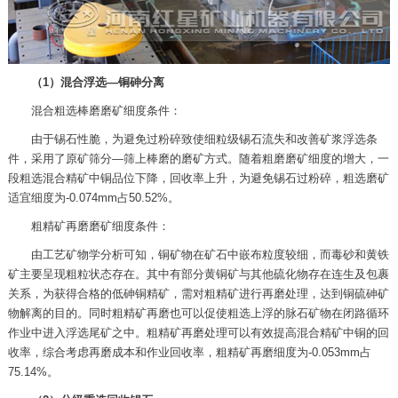
（1）混合浮选—铜砷分离
混合粗选棒磨磨矿细度条件：
由于锡石性脆，为避免过粉碎致使细粒级锡石流失和改善矿浆浮选条
件，采用了原矿筛分—筛上棒磨的磨矿方式。随着粗磨磨矿细度的增大，一
段粗选混合精矿中铜品位下降，回收率上升，为避免锡石过粉碎，粗选磨矿
适宜细度为-0.074mm占50.52%。
粗精矿再磨磨矿细度条件：
由工艺矿物学分析可知，铜矿物在矿石中嵌布粒度较细，而毒砂和黄铁
矿主要呈现粗粒状态存在。其中有部分黄铜矿与其他硫化物存在连生及包裹
关系，为获得合格的低砷铜精矿，需对粗精矿进行再磨处理，达到铜硫砷矿
物解离的目的。同时粗精矿再磨也可以促使粗选上浮的脉石矿物在闭路循环
作业中进入浮选尾矿之中。粗精矿再磨处理可以有效提高混合精矿中铜的回
收率，综合考虑再磨成本和作业回收率，粗精矿再磨细度为-0.053mm占
75.14%。