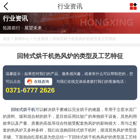
行业资讯
行业资讯
拓路前行 · 展望未来
首页
>
新闻中心
>
行业资讯
> 回转式烘干机热风炉的类型及工艺特征
回转式烘干机热风炉的类型及工艺特征
温馨提示：如果您对我们的产品、服务感兴趣，或者有什么可以帮助您的，您
可以点击
在线咨询
与我们在线交谈或者拨打我们的客服电话：
0371-6777 2626
回转式烘干机
可以解决烘干磨难以完全烘干的难题，常用于立窑水泥厂
的原料、煤和混合材的烘干，是目前应用比较广的单独烘干设备。其热利用
效率以及产量、质量的高低等综合性能受配套热风炉的影响很大，而与之配
套的热风炉又多种多样，我们在选购回转式烘干机时，摸清其热风炉类型是
关键。下面就由红星机器为您总结一下回转式烘干机热风炉的类型及工艺特