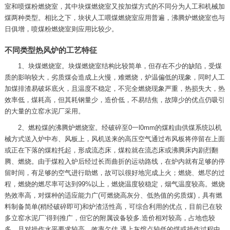
室和喷煤粉燃烧室，其中块煤燃烧室又按加煤方式的不同分为人工和机械加
煤两种类型。相比之下，块状人工喂煤燃烧室应用普遍，沸腾炉燃烧室也与
日俱增，喷煤粉燃烧室则应用比较少。
不同类型热风炉的工艺特征
1、块煤燃烧室。块煤燃烧室结构比较简单，但存在不少的缺陷，受煤
质的影响较大，劣质煤会造成上火慢，难燃烧，炉温偏低的现象，同时人工
加煤排渣易破坏底火，且温度不稳定，不完全燃烧现象严重，热损失大，热
效率低，煤耗高，但其耗钢量少，造价低，不易结焦，故障少的优点仍吸引
的大量的立窑水泥厂采用。
2、燃粒煤的沸腾炉燃烧室。经破碎至0一l0mm的煤粒由供煤系统以机
械方式送入炉中布、风板上，风机送来的高压空气通过布风板将停留在上面
或正在下落的煤粒托起，形成流态床，煤粒就在流态床或沸腾床内剧烈翻
腾、燃烧。由于煤粒入炉后经过长而曲折的运动路线，在炉内就有足够的停
留时间，有足够的空气进行助燃，故可以很好地完成上火；燃烧、燃尽的过
程，燃烧的燃尽率可达到99%以上，燃烧温度较稳定，烟气温度较高。燃烧
热效率高，对煤种的适应能力广(可燃烧高灰分、低热值的劣质煤)，具有燃
料制备简单(稍经破碎即可)和炉渣活性高，可综合利用的优点，目前已在较
多立窑水泥厂’得到推广，但它的附属设备较多.造价相对较高，占地也较
多，且对操作水平要求较高，效率欠佳.遇上灰熔点较低的煤或操作过程中