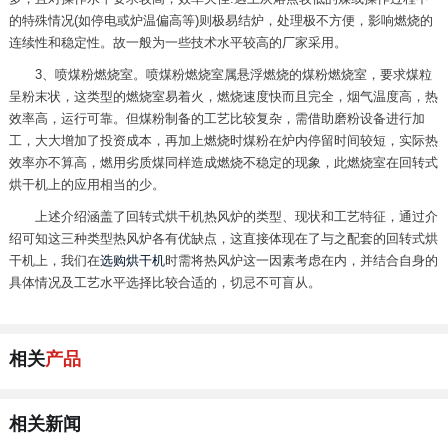
的特殊情况(如停电或炉温偏高等)则极易结炉，处理极不方便，影响燃烧的
连续性和稳定性。故一般为一些技术水平较高的厂家采用。
3、喷煤粉燃烧室。喷煤粉燃烧室属悬浮燃烧的煤粉燃烧室，要求煤粒
呈粉末状，这类型的燃烧室易着火，燃烧速度快而且完全，烟气温度高，热
效率高，运行可靠。但煤粉制备的工艺比较复杂，需借助磨粉设备进行加
工，大大增加了投资成本，再加上燃烧时煤粉在炉内停留时间较短，实际热
效率亦不算高，燃用劣质煤同样造成燃烧不稳定的现象，此燃烧室在回转式
烘干机上的应用相当的少。
上述介绍涵盖了回转式烘干机热风炉的类型、现状和工艺特征，通过介
绍可知这三种类型热风炉各有优缺点，这直接体现在了与之配套的回转式烘
干机上，我们在
选购烘干机
时需将热风炉这一因素考虑在内，并结合自身的
具体情况及工艺水平选择比较合适的，切忌不可盲从。
相关
产品
相关新闻