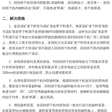
3、回转烘干机筒体内部配置L形扬料板，其结构短小，形式单一，使回
转烘干机内物料存在“风洞”，不能形成“料幕”，热损耗大，烘干效果差。
二、解决措施
1、改造湿矿渣下料管与湿矿渣皮带下料溜子。将原湿矿渣下料管顶部
与湿矿渣皮带下料溜子处焊接5根Φ16圆钢形成筛装，这样当从湿矿渣皮带
下料溜子处下来的大块就被所焊接的圆钢挡住落到回转烘干机厂房二层地面
上，再用人工将大块清理出去，采用此方法后湿矿渣下料管未发生过堵料现
象，改造后由于大块湿矿渣不能进入回转烘干机内部，回转烘干机内部扬料
板运行周期也得到了保证。
2、加强系统密封及系统保温。对回转烘干机尾部电收尘下部集灰罩进
行补焊加强密封，并对集灰罩和集灰罩上部至电收尘之间的管道采用
100mm的岩棉进行保温处理，防止结露堵塞风管。
3、合理布置回转烘干机内部扬料板。根据回转烘干机各区段的受热情
况，重新设计和布置扬料板，回转烘干机内扬料板共有14×25个，使用弯曲
角度为60°、90°、120°的弯曲扬料板沿筒体交替排列，使物料在筒体横截面
内趋于均布，形成“料幕”，减少风洞。
4、增设扬料装置。在回转烘干机内部加设一套自行设计的扬料装置，
此装置用5mm钢板卷制，扬料装置用角铁焊接在筒体和扬料板上，根据回