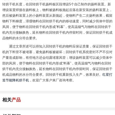
转烘干机长度，在回转烘干机扬料板区段增设5个自己制作的扬料装置。新
增设装置焊接在扬料板上，物料被扬料板抛起后落在新安装的扬料装置上，
然后被扬料装置上的小扬料装置从新抛起，使物料产生二次扬料效果，截留
物料下料梯度，滞缓物料在回转烘干机内的移动速度，同时减少筒体中部的
风洞，便于物料在回转烘干机内形成“料幕”，使高温烟气与物料在回转烘干
机内充分接触换热，延长物料在回转烘干机内停留时间，保证回转烘干机成
品物料的水分符合要求。
通过文章所述可以得知入回转烘干机的物料应保证质量，保证回转烘干
机的下料管不被堵塞，避免扬料板被破坏；回转烘干机系统密封不严不仅对
产量造成影响，有些地方还会结露堵塞风管；增设扬料装置可以减少筒体中
部的风洞，便于物料在回转烘干机内形成“料幕”，使高温烟气与物料在回转
烘干机内充分接触换热，延长物料在回转烘干机内停留时间，保证回转烘干
机成品物料的水分符合要求。回转烘干机重新投入生产，效果良好。
红星打
造节能降耗烘干机
，欢迎广大客户来厂咨询考察。
相关
产品