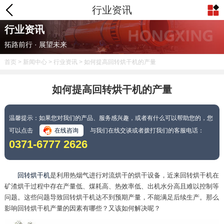
行业资讯
行业资讯
拓路前行 · 展望未来
首页
>
新闻中心
>
行业资讯
> 如何提高回转烘干机的产量
如何提高回转烘干机的产量
温馨提示：如果您对我们的产品、服务感兴趣，或者有什么可以帮助您的，您
可以点击
在线咨询
与我们在线交谈或者拨打我们的客服电话：
0371-6777 2626
回转烘干机
是利用热烟气进行对流烘干的烘干设备，近来回转烘干机在
矿渣烘干过程中存在产量低、煤耗高、热效率低、出机水分高且难以控制等
问题。这些问题导致回转烘干机达不到预期产量，不能满足后续生产。那么
影响回转烘干机产量的因素有哪些？又该如何解决呢？