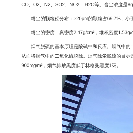
CO、O2、N2、SO2、NOX、H2O等。含尘浓度是8g
粉尘的颗粒径分布：≥20μm的颗粒占69.7%，小于2
粉尘的密度：真密度2.47g/cm³，堆积密度1.53g
烟气脱硫的基本原理是酸碱中和反应。烟气中的
从而将烟气中的二氧化硫脱除。烟气除尘脱硫的目标是烟
900mg/m³，烟气排放黑度低于林格曼黑度1级。