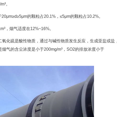
/m³。
0μm≥d≥5μm的颗粒占20.1%，≤5μm的颗粒占10.2%。
/cm³，烟气适度在12%~16%。
二氧化硫是酸性物质，通过与碱性物质发生反应，生成亚盐或盐
气的含尘浓度是小于200mg/m³，SO2的排放浓度小于