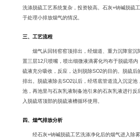
洗涤脱硫工艺系统复杂，投资较高。石灰+钠碱脱硫
于处理小排放烟气的情况。
三、工艺流程
烟气从回转窑窑顶排出，经烟道、重力沉降室沉
置三层12只喷嘴，喷出细微液滴雾化均布于脱硫塔内
硫液充分吸收，反应，达到脱除SO2的目的。脱硫
排出。脱硫液除去SO2以后，经塔底管道流入沉淀
池，再池里与石灰乳液制备池引来的石灰乳液进行反
入脱硫塔顶部的脱硫液槽循环使用。
四、烟气排放分析
经石灰+钠碱脱硫工艺洗涤净化后的烟气进入除雾