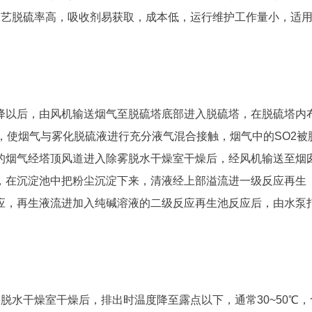
工艺脱硫率高，吸收剂易获取，成本低，运行维护工作量小，适
降以后，由风机输送烟气至脱硫塔底部进入脱硫塔，在脱硫塔内
，使烟气与雾化脱硫液进行充分液气混合接触，烟气中的SO2被
后的烟气经塔顶风道进入除雾脱水干燥室干燥后，经风机输送至烟
池，在沉淀池中把粉尘沉淀下来，清液经上部溢流进一级反应再生
应，再生液流进加入纯碱溶液的二级反应再生池反应后，由水泵
脱水干燥室干燥后，排出时温度降至露点以下，通常30~50℃，