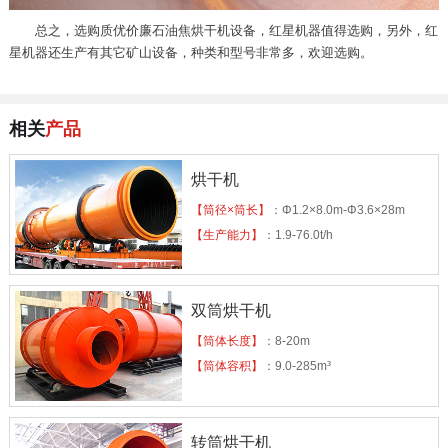
总之，选购质优价廉石油焦烘干机设备，红星机器值得选购，另外，红
星机器还生产有其它矿山设备，种类和型号非常多，欢迎选购。
相关
产品
烘干机
【筒径×筒长】
：Φ1.2×8.0m-Φ3.6×28m
【生产能力】
：1.9-76.0t/h
双筒烘干机
【筒体长度】
：8-20m
【筒体容积】
：9.0-285m³
转筒烘干机