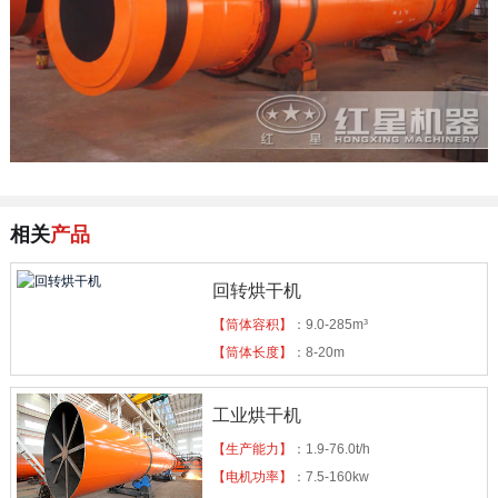
相关
产品
回转烘干机
【筒体容积】
：9.0-285m³
【筒体长度】
：8-20m
工业烘干机
【生产能力】
：1.9-76.0t/h
【电机功率】
：7.5-160kw