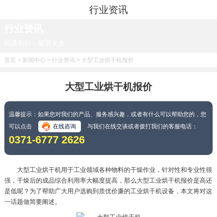
行业资讯
行业资讯
拓路前行 · 展望未来
首页
>
新闻中心
>
行业资讯
> 大型工业烘干机报价
大型工业烘干机报价
温馨提示：如果您对我们的产品、服务感兴趣，或者有什么可以帮助您的，您
可以点击
在线咨询
与我们在线交谈或者拨打我们的客服电话：
0371-6777 2626
大型工业烘干机用于工业领域各种物料的干燥作业，针对性和专业性很
强，干燥后的成品综合利用率大幅度提高，那么大型工业烘干机报价是高还
是低呢？为了帮助广大用户选购到质优价廉的工业烘干机设备，本文将对这
一话题做简要阐述。