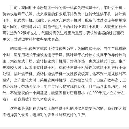
目前，我国用于原粉靛蓝干燥的烘干机多为耙式烘干机，桨叶烘干机，
旋转快速烘干机等。按夹带量的多少顺序排列为：旋转快速烘干机、桨叶烘
干机、耙式烘干机。因此，选用这几种烘干机时，配备气体过滤设备的规模
是不同的。特别是以采用对流传热为主的旋转快速烘干机时，因靛蓝的粒子
可以达到0.2微米左右，气固分离的过程更为重要，要求除尘器的过滤面积
更大，对过滤材料的效率要求更高。
耙式烘干机传热方式属于传导传热为主，为间歇式干燥。当生产规模较
小时，应采用耙式干燥设备进行干燥。桨叶烘干机传热方式属于传导传热为
主，为连续式干燥。旋转快速烘干机属于对流传热，也为连续式干燥。生产
规模较大时，应采用桨叶烘干机、旋转快速烘干机等连续式烘干机进行干燥
处理。桨叶烘干机、旋转快速烘干机一次性投资较高，达不到一定规模时不
经济。当产量较大时，采用这两种机型，虽然投资较高，但生产效率高，工
作环境好，劳动强度小，生产过程容易实现自动化，且产品含水量均匀。另
外，不能忽视的一个问题是，靛蓝因相对密度很小（在200千克／立方米左
右），很容易被干燥气体所夹带。
这些都是我们在选择靛蓝颜料烘干机的时候所需要考虑的。我们要奔着
不选择贵的设备，选择对的设备才能有更好的生产。