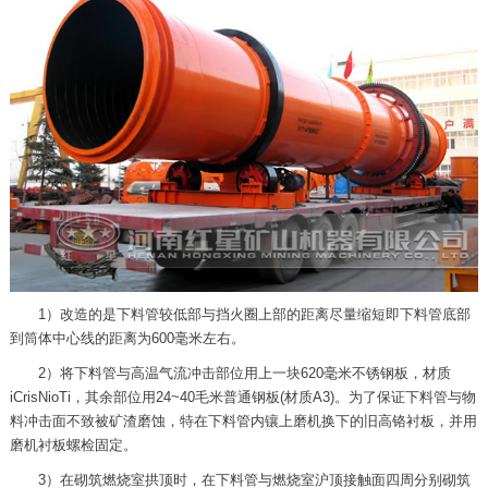
1）改造的是下料管较低部与挡火圈上部的距离尽量缩短即下料管底部
到筒体中心线的距离为600毫米左右。
2）将下料管与高温气流冲击部位用上一块620毫米不锈钢板，材质
iCrisNioTi，其余部位用24~40毛米普通钢板(材质A3)。为了保证下料管与物
料冲击面不致被矿渣磨蚀，特在下料管内镶上磨机换下的旧高铬衬板，并用
磨机衬板螺检固定。
3）在砌筑燃烧室拱顶时，在下料管与燃烧室沪顶接触面四周分别砌筑