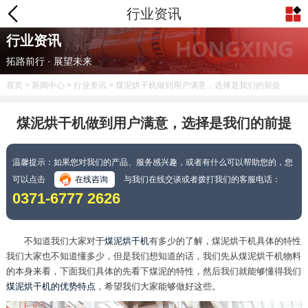
行业资讯
行业资讯
拓路前行 · 展望未来
首页
>
新闻中心
>
行业资讯
> 煤泥烘干机做到用户满意，选择是我们的前提
煤泥烘干机做到用户满意，选择是我们的前提
温馨提示：如果您对我们的产品、服务感兴趣，或者有什么可以帮助您的，您
可以点击
在线咨询
与我们在线交谈或者拨打我们的客服电话：
0371-6777 2626
不知道我们大家对于
煤泥烘干机
有多少的了解，煤泥烘干机具体的特性
我们大家也不知道懂多少，但是我们想知道的话，我们先从煤泥烘干机物料
的本身来看，下面我们具体的先看下煤泥的特性，然后我们就能够懂得我们
煤泥烘干机的优势特点
，希望我们大家能够做好这些。