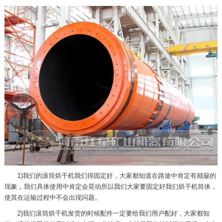
1)我们的滚筒烘干机我们得固定好，大家都知道在路途中肯定有颠簸的
现象，我们具体使用中肯定会晃动所以我们大家要固定好我们烘干机筒体，
使其在运输过程中不会出现问题。
2)我们滚筒烘干机发货的时候配件一定要给我们用户配好，大家都知