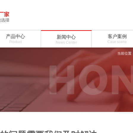
产品中心
客户案例
新闻中心
Product
Case scene
News Center
当前位置