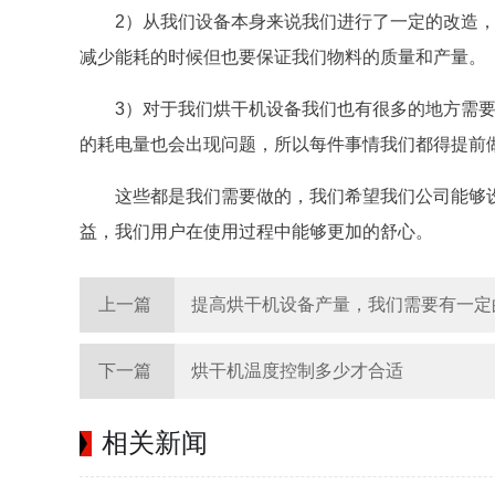
2）从我们设备本身来说我们进行了一定的改造
减少能耗的时候但也要保证我们物料的质量和产量。
3）对于我们烘干机设备我们也有很多的地方需
的耗电量也会出现问题，所以每件事情我们都得提前
这些都是我们需要做的，我们希望我们公司能够
益，我们用户在使用过程中能够更加的舒心。
上一篇
提高烘干机设备产量，我们需要有一定
下一篇
烘干机温度控制多少才合适
相关新闻