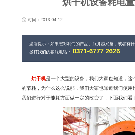
烘干机设备耗电量
时间：2013-04-12
温馨提示：如果您对我们的产品、服务感兴趣，或者有
0371-6777 2626
拨打我们的客服电话：
烘干机
是一个大型的设备，我们大家也知道，这
的节耗，为什么这么说那，我们大家也知道我们使用
我们进行对于能耗方面做一定的改变了，下面我们看