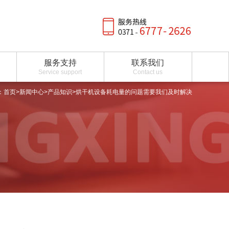
服务支持
联系我们
Service support
Contact us
：
首页
>
新闻中心
>
产品知识
>烘干机设备耗电量的问题需要我们及时解决