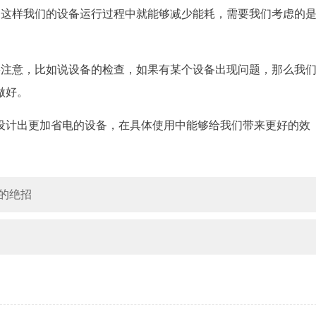
，这样我们的设备运行过程中就能够减少能耗，需要我们考虑的
要注意，比如说设备的检查，如果有某个设备出现问题，那么我
做好。
设计出更加省电的设备，在具体使用中能够给我们带来更好的效
的绝招