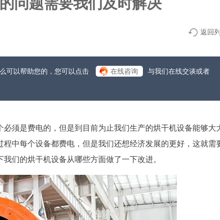
的问题需要我们及时解决
返回
什么可以帮助您的，您可以点击
在线咨询
与我们在线交谈或者
个必须是费电的，但是到目前为止我们生产的烘干机设备能够大
过程中每个设备都费电，但是我们还想经济发展的更好，这就需
下我们的烘干机设备从哪些方面做了一下改进。