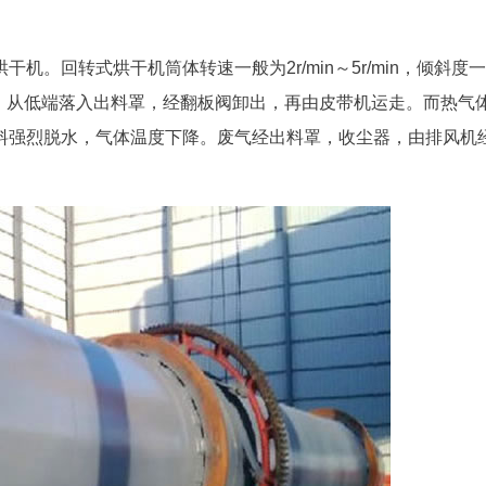
。
。回转式烘干机筒体转速一般为2r/min～5r/min，倾斜度
，从低端落入出料罩，经翻板阀卸出，再由皮带机运走。而热气
料强烈脱水，气体温度下降。废气经出料罩，收尘器，由排风机