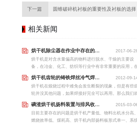
下一篇
圆锥破碎机衬板的重要性及衬板的选择
相关新闻
烘干机除尘器在作业中存在的问题及处理方法
2017-06-2
烘干机是对含水量偏高的物料进行脱水、干燥的主要设
备，在冶金、化工、纺织等行业中有非常重要的应用，
市场受到了用户们的青睐，给用户带来了很大的便利，
烘干机齿轮的铸铁焊丝冷气焊法备受关注
2012-09-1
是也有一些问题令用户烦恼，如烘干机它的除尘器在作
烘干机在煅烧过程中难免会发生断裂的现象，但是有些
中...
轮并没其他问题，如果焊接好完全可以再用。那么我们
需要了解关于烘干机齿轮的焊接法。只有学会的烘干机
磷渣烘干机扬料装置与排风收尘系统的改造
2015-03-0
轮修复的方法，才能不耽误烘干作用，而且节省了一定
目前主要存在的问题是烘干机产量低、物料出机水分高
的...
燃烧效率低、煤耗高、烘干机内部扬料板形式单一、系
漏风严重、原有袋收尘因被结露糊袋不能正常工作、通
条件差、粉尘污染大等问题。下面是红星机器根据烘干