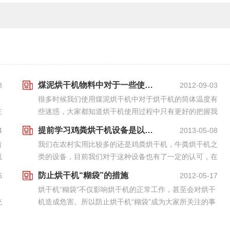
煤泥烘干机物料中对于一些使用过程我们需要慎重分析
8
2012-09-03
很多时候我们使用煤泥烘干机中对于烘干机的筒体温度有
在
些迷惑，大家都知道烘干机使用过程中只有更好的把握我
但
么的烘干机温度在我们使用过程中物料全部都是靠我们的
提前学习鸡粪烘干机设备是以后发展的前提准备
4
2013-05-08
业
温度调控来进行一定的烘干的，如果我们调节不好的
齿
我们在农村实用比较多的还是鸡粪烘干机，牛粪烘干机之
话，...
就
类的设备，目前我们对于这种设备也有了一定的认可，在
齿
我们具体使用过程中我们也得到了一些回报，那么我们在
防止烘干机“糊袋”的措施
6
2012-05-17
生产过程中为什么需要使用鸡粪烘干机，牛粪烘干机
、
烘干机“糊袋”不仅影响烘干机的正常工作，甚至会对烘干
那，...
统
机造成危害。所以防止烘干机“糊袋”成为大家所关注的事
风
情。