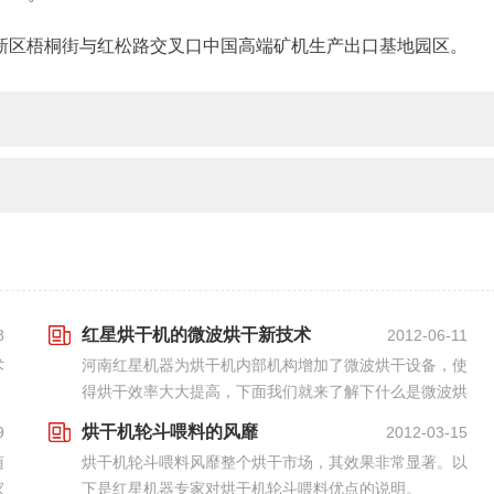
新区梧桐街与红松路交叉口中国高端矿机生产出口基地园区。
红星烘干机的微波烘干新技术
8
2012-06-11
术
河南红星机器为烘干机内部机构增加了微波烘干设备，使
、
得烘干效率大大提高，下面我们就来了解下什么是微波烘
，
干技术？
烘干机轮斗喂料的风靡
9
2012-03-15
随
烘干机轮斗喂料风靡整个烘干市场，其效果非常显著。以
家
下是红星机器专家对烘干机轮斗喂料优点的说明。