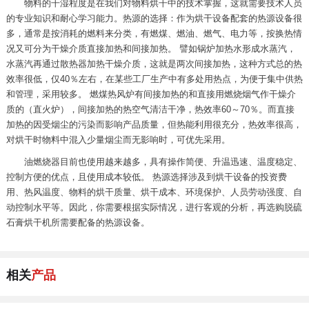
物料的干湿程度是在我们对物料烘干中的技术掌握，这就需要技术人员
的专业知识和耐心学习能力。热源的选择：作为烘干设备配套的热源设备很
多，通常是按消耗的燃料来分类，有燃煤、燃油、燃气、电力等，按换热情
况又可分为干燥介质直接加热和间接加热。 譬如锅炉加热水形成水蒸汽，
水蒸汽再通过散热器加热干燥介质，这就是两次间接加热，这种方式总的热
效率很低，仅40％左右，在某些工厂生产中有多处用热点，为便于集中供热
和管理，采用较多。 燃煤热风炉有间接加热的和直接用燃烧烟气作干燥介
质的（直火炉），间接加热的热空气清洁干净，热效率60～70％。而直接
加热的因受烟尘的污染而影响产品质量，但热能利用很充分，热效率很高，
对烘干时物料中混入少量烟尘而无影响时，可优先采用。
油燃烧器目前也使用越来越多，具有操作简便、升温迅速、温度稳定、
控制方便的优点，且使用成本较低。 热源选择涉及到烘干设备的投资费
用、热风温度、物料的烘干质量、烘干成本、环境保护、人员劳动强度、自
动控制水平等。因此，你需要根据实际情况，进行客观的分析，再选购脱硫
石膏烘干机所需要配备的热源设备。
相关
产品