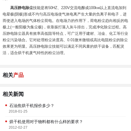
高压静电除尘
技能是将50HZ、220V交流电酿成100kw以上直流电加到
电晕极(阴极)形成不均匀高压电场使气体电离产生大量的负离子和电子，进
而使进入电场的气体粉尘荷电。在电场力的作用下，荷电粉尘趋向相反的电
极上(一般阳极为集尘极)，依靠振打落入灰斗排出，完成净化除尘过程。高
压静电除尘器具有效率高低阻等特点，可广泛用于建材、冶金、化工等行业
粉尘污染场合。它对处理粉尘浓度高、0.01微米微细或高比电阻粉尘的除尘
效果更为明显。高压静电除尘技能可以满足不同风量的烘干设备，匹配灵
活，适合烘干机废气特性的粉尘治理。
相关
产品
相关新闻
石油焦烘干机报价多少？
2018-01-25
烘干机使用对于物料都有什么样的要求？
2012-02-27