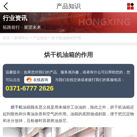
产品知识
行业资讯
拓路前行 · 展望未来
首页
>
新闻中心
>
产品知识
> 烘干机油箱的作用
烘干机油箱的作用
温馨提示：如果您对我们的产品、服务感兴趣，或者有什么可以帮助您的，您
可以点击
在线咨询
与我们在线交谈或者拨打我们的客服电话：
0371-6777 2626
烘干机
油箱顾名思义就是用来储存工业油的，除此之外，烘干机油箱还
起到散热和分离油杂质和空气的作用。油箱的底部做成斜面，便于把沉淀物
和水分放掉，且检修时容易将油放尽。