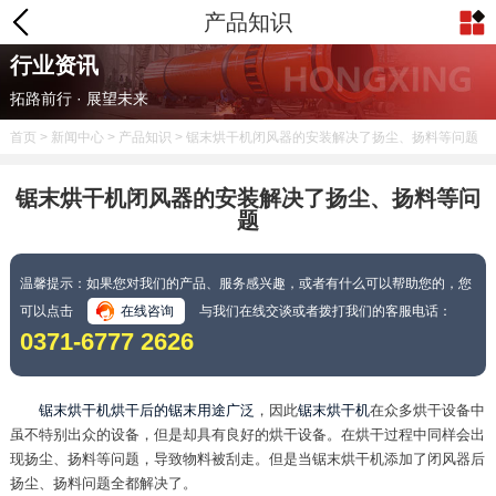
产品知识
行业资讯
拓路前行 · 展望未来
首页
>
新闻中心
>
产品知识
> 锯末烘干机闭风器的安装解决了扬尘、扬料等问题
锯末烘干机闭风器的安装解决了扬尘、扬料等问
题
温馨提示：如果您对我们的产品、服务感兴趣，或者有什么可以帮助您的，您
可以点击
在线咨询
与我们在线交谈或者拨打我们的客服电话：
0371-6777 2626
锯末烘干机烘干后的锯末用途广泛
，因此
锯末烘干机
在众多烘干设备中
虽不特别出众的设备，但是却具有良好的烘干设备。在烘干过程中同样会出
现扬尘、扬料等问题，导致物料被刮走。但是当锯末烘干机添加了闭风器后
扬尘、扬料问题全都解决了。