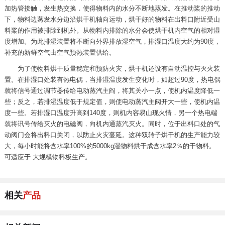
加热管接触，发生热交换．使得物料内的水分不断地蒸发。在推动桨的推动
下，物料边蒸发水分边沿烘干机轴向运动，烘干好的物料在出料口附近受山
料桨的作用被排除到机外。从物料内排除的水分会使烘干机内空气的相对湿
度增加。为此排湿装置将不断向外界排放湿空气，排湿口温度大约为90度，
补充的新鲜空气由空气预热装置供给。
为了使物料烘干质量稳定和预防火灾，烘干机还设有自动温控与灭火装
置。在排湿口处装有热电偶，当排湿温度发生变化时，如超过90度，热电偶
就将信号通过调节器传给电动蒸汽主阎，将其关小一点，使机内温度降低一
些；反之，若排湿温度低于规定值，则使电动蒸汽主阀开大一些，使机内温
度一些。若排湿口温度升高到140度，则机内容易山现火情，另一个热电端
就将讯号传给灭火的电磁阀，向机内通蒸汽灭火。同时，位于出料口处的气
动阀门会将出料口关闭，以防止火灾蔓延。这种双转子烘干机的生产能力较
大，每小时能将含水率100%的5000kg湿物料烘干成含水率2％的干物料。
可适应于 大规模物料板生产。
相关
产品