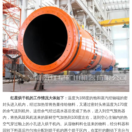
红星烘干机的工作情况大体如下：
温度为188度的饱和蒸汽经轴端的密
封头进入机内，经过加热管将热量传给物料，又通过密封头将温度为170度
的余气送到机外。这些余气经过疏水器后变成了热水，进入到空气预热器
内，将热风鼓风机送来的新鲜空气加热到100度左右，送到空心主轴内的热
空气穿过釉上的小孔进入烘干机内。从湿物料料仓送来的物料，经分料器和
回转下料器后均匀地分配到烘干机的两个烘干区内，在桨叶的翻动下充分与