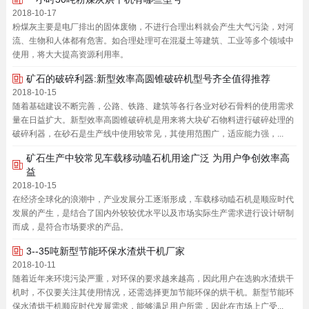
2018-10-17
粉煤灰主要是电厂排出的固体废物，不进行合理出料就会产生大气污染，对河
流、生物和人体都有危害。如合理处理可在混凝土等建筑、工业等多个领域中
使用，将大大提高资源利用率。
矿石的破碎利器:新型效率高圆锥破碎机型号齐全值得推荐
2018-10-15
随着基础建设不断完善，公路、铁路、建筑等各行各业对砂石骨料的使用需求
量在日益扩大。新型效率高圆锥破碎机是用来将大块矿石物料进行破碎处理的
破碎利器，在砂石是生产线中使用较常见，其使用范围广，适应能力强，...
矿石生产中较常见车载移动嗑石机用途广泛 为用户争创效率高
益
2018-10-15
在经济全球化的浪潮中，产业发展分工逐渐形成，车载移动瞌石机是顺应时代
发展的产生，是结合了国内外较较优水平以及市场实际生产需求进行设计研制
而成，是符合市场要求的产品。
3--35吨新型节能环保水渣烘干机厂家
2018-10-11
随着近年来环境污染严重，对环保的要求越来越高，因此用户在选购水渣烘干
机时，不仅要关注其使用情况，还需选择更加节能环保的烘干机。新型节能环
保水渣烘干机顺应时代发展需求，能够满足用户所需，因此在市场上广受...