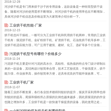
2018-12-28
河沙烘干机是专门用来烘干沙子的专用设备，这款设备是一种转筒型烘干设
备。随着对河沙的使用需求不断增加，对河沙烘干机的使用率也在不断增加，
具体河沙烘干机信息及价格这里为大家简单介绍分析一下。
工业烘干机性能-厂家
2018-12-15
烘干机也叫干燥机，一般可分为工业烘干机和民用烘干机两种，常用的工业烘
干机有：煤泥烘干机、金矿粉烘干机、矿渣烘干机、石油焦烘干机等多种，工
业烘干机适应能力强，可广泛用于建筑、建材、化工、选矿等多个行业领...
污泥烘干机型号有哪些？价格多少
2018-11-24
污泥烘干机主要是针对污泥的高水分、高粘性、低热值的特点专门设计研制出
来的一款设备，其结构设计较简单合理，技术工艺较优良，干燥强度大，烘干
能力强，作业效率高，操作较简单方便，还具有优良的节能环保效果，可...
工业烘干机厂家
2018-11-07
随着工业的不断发展，各行各业技术都得到较好的提升，煤炭开采利用率也得
到较好的提高，尾煤和煤粉所占原煤的比例也越来越多，因此原煤泥的的作业
也随之增加许多，工业烘干机是一款快速干燥提质的设备，因此使用之处...
一小时30吨粉煤灰烘干机有哪些型号