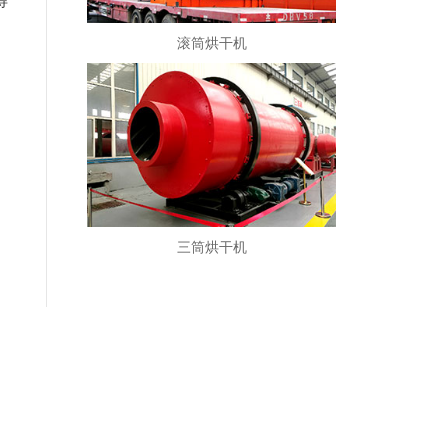
得
滚筒烘干机
，
三筒烘干机
，
，