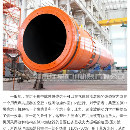
一般地，在烘干机中脉冲燃烧烘干可以在气体射流激励的燃烧室内或在
一个用做声共振器的空腔（也叫做操作室）内进行。对于后者，典型的脉冲
燃烧烘干机包括一个燃烧器和一个烘干室，压力、速度波的动力学作用提高
了烘干效率。在一定的条件下，这些压力波通过声共振被有益地放大。烘干
机所采用这种结构的脉冲燃烧器的首要任务是极力大振幅的速度/压力波
动，所以脉冲燃烧器只提供一部分热量（10%~30%）用于蒸发水分，从而