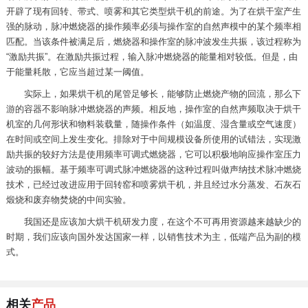
开辟了现有回转、带式、喷雾和其它类型烘干机的前途。为了在烘干室产生
强的脉动，脉冲燃烧器的操作频率必须与操作室的自然声模中的某个频率相
匹配。当该条件被满足后，燃烧器和操作室的脉冲波发生共振，该过程称为
“激励共振”。在激励共振过程，输入脉冲燃烧器的能量相对较低。但是，由
于能量耗散，它应当超过某一阈值。
实际上，如果烘干机的尾管足够长，能够防止燃烧产物的回流，那么下
游的容器不影响脉冲燃烧器的声频。相反地，操作室的自然声频取决于烘干
机室的几何形状和物料装载量，随操作条件（如温度、湿含量或空气速度）
在时间或空间上发生变化。排除对于中间规模设备所使用的试错法，实现激
励共振的较好方法是使用频率可调式燃烧器，它可以积极地响应操作室压力
波动的振幅。基于频率可调式脉冲燃烧器的这种过程叫做声纳技术脉冲燃烧
技术，已经过改进应用于回转窑和喷雾烘干机，并且经过水分蒸发、石灰石
煅烧和废弃物焚烧的中间实验。
我国还是应该加大烘干机研发力度，在这个不可再用资源越来越缺少的
时期，我们应该向国外发达国家一样，以销售技术为主，低端产品为副的模
式。
相关
产品