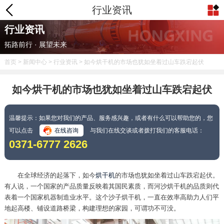
行业资讯
行业资讯
拓路前行 · 展望未来
首页
>
新闻中心
>
行业资讯
> 如今烘干机的市场也犹如坐着过山车跌宕起伏
如今烘干机的市场也犹如坐着过山车跌宕起伏
温馨提示：如果您对我们的产品、服务感兴趣，或者有什么可以帮助您的，您
可以点击
在线咨询
与我们在线交谈或者拨打我们的客服电话：
0371-6777 2626
在全球经济的起落下，如今
烘干机
的市场也犹如坐着过山车跌宕起伏。
有人说，一个国家的产品质量反映着其国民素质，而河沙烘干机的品质则代
表着一个国家机器制造业水平。这个沙子烘干机，一直在效率高助力人们平
地起高楼、铺设道路桥梁，构建理想的家园，可谓功不可没。