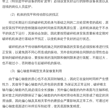
带上（特别是中碎设备的给矿皮带）必须设置良好运行的除铁设备装置以及
连续的岗位人员监护。
（2）机体的找平和传动部位的找正
经过长期运行后的破碎机其机体与基础之间的二次砼层将变的疏松，原
始安装找平时的垫铁随振动的时间效应而跑离原位置，这样机体就处于不水
平的状态下运行，其振动会加剧。因此要按照破碎机体安装质量标准定期对
破碎机机体进行基础水平找正，以使机体处于良好的运行状态。
破碎机的水平传动轴和电机轴之间的联轴器的安装也必须按标准进行找
正安装，以避免因不同心而造成的振动。另外齿轮的啮合间隙的合理性也会
影响到破碎机的振动，要按标准的顶间隙和侧间隙来进行装配，不能过大，
也不能过小，否则都会引起破碎机的振动。
（3）偏心轴套和碗型支承架修复利用
由于偏心轴套的质心也不在其回转轴线上，因此它在旋转时同样产生惯
性力，其值等于偏心轴套内孔所包容的质量 为保证其正常运转，破碎锥主
轴与偏心轴套内孔就必须沿全长接触；另外偏心轴套的内外表面与主轴和机
架衬套之间的间隙保证了偏心轴套的内外相对滑动有面之间形成了稳定的润
滑油膜。因此偏心轴及其相关零件的磨损会严重影响其正常工作。可通过对
偏心轴套底面进行补焊后车削处理，使其底面恢复精度。