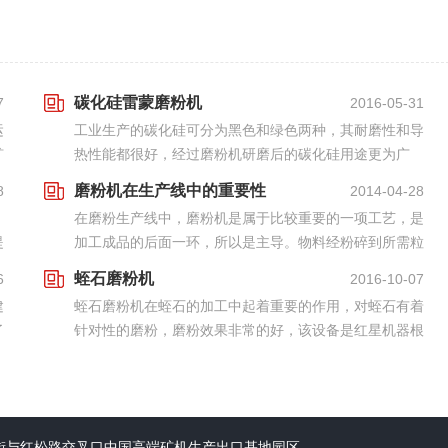
碳化硅雷蒙磨粉机
7
2016-05-31
运
工业生产的碳化硅可分为黑色和绿色两种，其耐磨性和导
矿
热性能都很好，经过磨粉机研磨后的碳化硅用途更为广
泛，所用的研磨设备为碳化硅雷蒙磨粉机，该设备是河南
磨粉机在生产线中的重要性
8
2014-04-28
红星机器近期研制的一种具有高性能的研磨设备，各个部
，
在磨粉生产线中，磨粉机是属于比较重要的一项工艺，是
件...
提
加工成品的后面一环，所以是主导。物料经粉碎到所需粒
度后，送至储料斗，再经振动给料机将料均匀的送入磨粉
蛭石磨粉机
6
2016-10-07
真
机主机磨室，由于旋转时离心力作用，磨辊向外摆动，
建
蛭石磨粉机在蛭石的加工中起着重要的作用，对蛭石有着
紧...
了
针对性的磨粉，磨粉效果非常的好，该设备是红星机器根
品
据蛭石的物理和化学性质，并结合国外较优技术和工艺研
制而成，具有运行平稳、安全可靠、磨粉效率高等特
点，...
街与红松路交叉口中国高端矿机生产出口基地园区