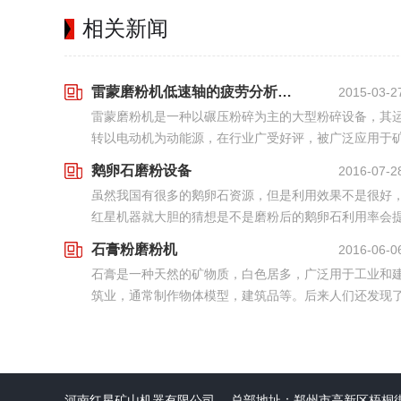
相关新闻
雷蒙磨粉机低速轴的疲劳分析与优化设计
2015-03-2
雷蒙磨粉机是一种以碾压粉碎为主的大型粉碎设备，其
转以电动机为动能源，在行业广受好评，被广泛应用于
山、冶炼、建筑和公路等行业。但是由于其工况环境复
鹅卵石磨粉设备
2016-07-2
杂，适用范围仅限于莫氏硬度6以下的物料，其优点是可
虽然我国有很多的鹅卵石资源，但是利用效果不是很好
一...
红星机器就大胆的猜想是不是磨粉后的鹅卵石利用率会
高呢，于是采用一系列的磨粉设备对鹅卵石进行磨粉作
石膏粉磨粉机
2016-06-0
业，果然磨粉后的鹅卵石应用范围扩大了不少，起到了
石膏是一种天然的矿物质，白色居多，广泛用于工业和
正...
筑业，通常制作物体模型，建筑品等。后来人们还发现
石膏在其他领域的应用，用来制作食品添加剂来延长食
的期限，加工石膏板用做固定支架（用做医学领域），
石...
河南红星矿山机器有限公司 总部地址：郑州市高新区梧桐