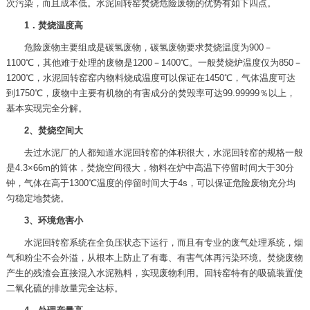
次污染，而且成本低。水泥回转窑焚烧危险废物的优势有如下四点。
1．焚烧温度高
危险废物主要组成是碳氢废物，碳氢废物要求焚烧温度为900－
1100℃，其他难于处理的废物是1200－1400℃。一般焚烧炉温度仅为850－
1200℃，水泥回转窑窑内物料烧成温度可以保证在1450℃，气体温度可达
到1750℃，废物中主要有机物的有害成分的焚毁率可达99.99999％以上，
基本实现完全分解。
2、焚烧空间大
去过水泥厂的人都知道水泥回转窑的体积很大，水泥回转窑的规格一般
是4.3×66m的筒体，焚烧空间很大，物料在炉中高温下停留时间大于30分
钟，气体在高于1300℃温度的停留时间大于4s，可以保证危险废物充分均
匀稳定地焚烧。
3、环境危害小
水泥回转窑系统在全负压状态下运行，而且有专业的废气处理系统，烟
气和粉尘不会外溢，从根本上防止了有毒、有害气体再污染环境。焚烧废物
产生的残渣会直接混入水泥熟料，实现废物利用。回转窑特有的吸硫装置使
二氧化硫的排放量完全达标。