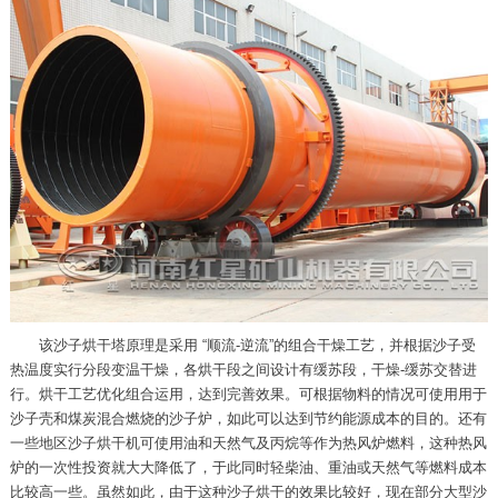
该沙子烘干塔原理是采用 “顺流-逆流”的组合干燥工艺，并根据沙子受
热温度实行分段变温干燥，各烘干段之间设计有缓苏段，干燥-缓苏交替进
行。烘干工艺优化组合运用，达到完善效果。可根据物料的情况可使用用于
沙子壳和煤炭混合燃烧的沙子炉，如此可以达到节约能源成本的目的。还有
一些地区沙子烘干机可使用油和天然气及丙烷等作为热风炉燃料，这种热风
炉的一次性投资就大大降低了，于此同时轻柴油、重油或天然气等燃料成本
比较高一些。虽然如此，由于这种沙子烘干的效果比较好，现在部分大型沙