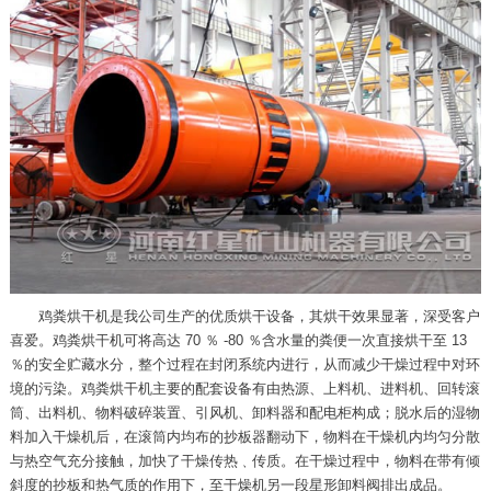
鸡粪烘干机是我公司生产的优质烘干设备，其烘干效果显著，深受客户
喜爱。鸡粪烘干机可将高达 70 ％ -80 ％含水量的粪便一次直接烘干至 13
％的安全贮藏水分，整个过程在封闭系统内进行，从而减少干燥过程中对环
境的污染。鸡粪烘干机主要的配套设备有由热源、上料机、进料机、回转滚
筒、出料机、物料破碎装置、引风机、卸料器和配电柜构成；脱水后的湿物
料加入干燥机后，在滚筒内均布的抄板器翻动下，物料在干燥机内均匀分散
与热空气充分接触，加快了干燥传热﹑传质。在干燥过程中，物料在带有倾
斜度的抄板和热气质的作用下，至干燥机另一段星形卸料阀排出成品。