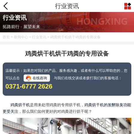
行业资讯
行业资讯
拓路前行 · 展望未来
首页
>
新闻中心
>
行业资讯
> 鸡粪烘干机烘干鸡粪的专用设备
鸡粪烘干机烘干鸡粪的专用设备
温馨提示：如果您对我们的产品、服务感兴趣，或者有什么可以帮助您的，您
可以点击
在线咨询
与我们在线交谈或者拨打我们的客服电话：
0371-6777 2626
鸡粪烘干机
是用来处理鸡粪的专用烘干机，
鸡粪烘干机的发酵除臭功能
更受关注
，那么我们如何更好的对鸡粪进行烘干呢？