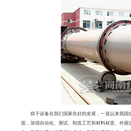
烘干设备在我们国家良好的发展，一直以来我国
面，加强自动化、测试、制造工艺和材料材质、外观