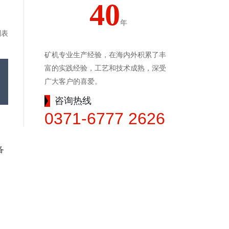
40
年
列表
矿机专业生产经验，在海内外积累了丰
富的实践经验，工艺和技术成熟，深受
广大客户的喜爱。
咨询热线
0371-6777 2626
备