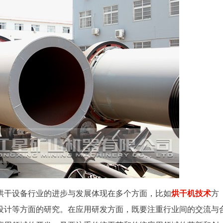
烘干设备行业的进步与发展体现在多个方面，比如
烘干机技术
方
设计等方面的研究。在应用研发方面，既要注重行业间的交流与