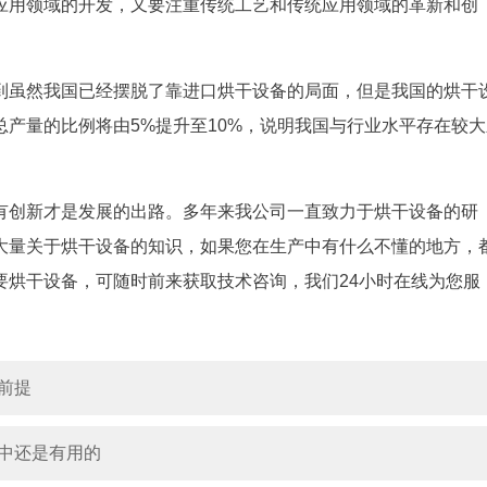
应用领域的开发，又要注重传统工艺和传统应用领域的革新和创
到虽然我国已经摆脱了靠进口烘干设备的局面，但是我国的烘干
产量的比例将由5%提升至10%，说明我国与行业水平存在较大
有创新才是发展的出路。多年来我公司一直致力于烘干设备的研
大量关于烘干设备的知识，如果您在生产中有什么不懂的地方，
要烘干设备，可随时前来获取技术咨询，我们24小时在线为您服
前提
中还是有用的