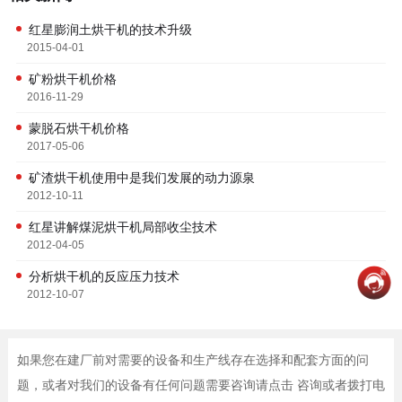
红星膨润土烘干机的技术升级
2015-04-01
矿粉烘干机价格
2016-11-29
蒙脱石烘干机价格
2017-05-06
矿渣烘干机使用中是我们发展的动力源泉
2012-10-11
红星讲解煤泥烘干机局部收尘技术
2012-04-05
分析烘干机的反应压力技术
2012-10-07
如果您在建厂前对需要的设备和生产线存在选择和配套方面的问
题，或者对我们的设备有任何问题需要咨询请点击 咨询或者拨打电