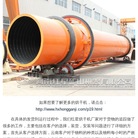
如果想要了解更多的烘干机，请点击：
http://www.hxhongganji.com/p19.html
在具体的发货到运行过程中，我们红星烘干机厂家对于货物的追踪做了
很多的工作，主要包括在客户的选择，装货，安装等问题进行了详细的方
案，首先从客户选择方面，云南客户对于物料的种类以及物料每小时的产效