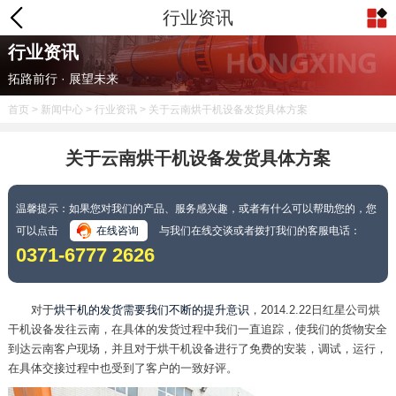
行业资讯
行业资讯
拓路前行 · 展望未来
首页
>
新闻中心
>
行业资讯
> 关于云南烘干机设备发货具体方案
关于云南烘干机设备发货具体方案
温馨提示：如果您对我们的产品、服务感兴趣，或者有什么可以帮助您的，您
可以点击
在线咨询
与我们在线交谈或者拨打我们的客服电话：
0371-6777 2626
对于
烘干机的发货需要我们不断的提升意识
，2014.2.22日红星公司烘
干机设备发往云南，在具体的发货过程中我们一直追踪，使我们的货物安全
到达云南客户现场，并且对于烘干机设备进行了免费的安装，调试，运行，
在具体交接过程中也受到了客户的一致好评。