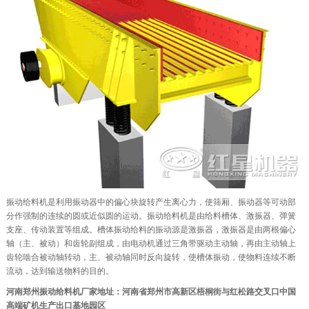
振动给料机是利用振动器中的偏心块旋转产生离心力，使筛厢、振动器等可动部
分作强制的连续的圆或近似圆的运动。振动给料机是由给料槽体、激振器、弹簧
支座、传动装置等组成。槽体振动给料的振动源是激振器，激振器是由两根偏心
轴（主、被动）和齿轮副组成，由电动机通过三角带驱动主动轴，再由主动轴上
齿轮啮合被动轴转动，主、被动轴同时反向旋转，使槽体振动，使物料连续不断
流动，达到输送物料的目的。
河南郑州振动给料机厂家地址：河南省郑州市高新区梧桐街与红松路交叉口中国
高端矿机生产出口基地园区