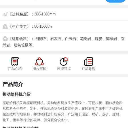
【进料粒度】
：300-1500mm
【生产能力】
：80-1500t/h
【适用物料】
： 河卵石、石灰石、白云石、花岗岩、煤炭、辉绿岩、玄
武岩、建筑垃圾等。
产品介绍
图片实拍
性能特点
产品参数
产品简介
振动给料机介绍
振动给料机又称振动喂料机。振动给料机在生产流程中，可把块状、颗粒状物料
从贮料仓中均匀、定时、连续地给到受料装置中去，在砂石生产线中可为破碎机
械连续均匀地喂料，并对物料进行粗筛分，广泛用于冶金、煤矿、选矿、建材、
化工、磨料等行业的破碎、筛分联合设备中。