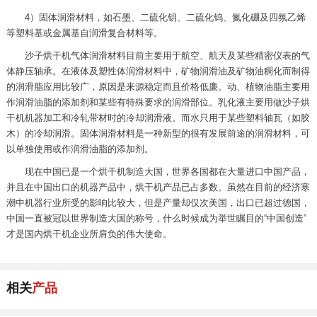
4）固体润滑材料，如石墨、二硫化钥、二硫化钨、氮化硼及四氛乙烯
等塑料基或金属基自润滑复合材料等。
沙子烘干机气体润滑材料目前主要用于航空、航天及某些精密仪表的气
体静压轴承。在液体及塑性体润滑材料中，矿物润滑油及矿物油稠化而制得
的润滑脂应用比较广，原因是来源稳定而且价格低廉。动、植物油脂主要用
作润滑油脂的添加剂和某些有特殊要求的润滑部位。乳化液主要用做沙子烘
干机机器加工和冷轧带材时的冷却润滑液。而水只用于某些塑料轴瓦（如胶
木）的冷却润滑。固体润滑材料是一种新型的很有发展前途的润滑材料，可
以单独使用或作润滑油脂的添加剂。
现在中国已是一个烘干机制造大国，世界各国都在大量进口中国产品，
并且在中国出口的机器产品中，烘干机产品已占多数。虽然在目前的经济寒
潮中机器行业所受的影响比较大，但是产量却仅次美国，出口已超过德国，
中国一直被冠以世界制造大国的称号，什么时候成为举世瞩目的“中国创造”
才是国内烘干机企业所肩负的伟大使命。
相关
产品