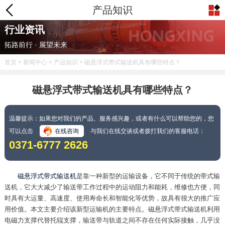
产品知识
行业资讯
拓路前行 · 展望未来
首页
>
新闻中心
>
产品知识
> 磁悬浮式带式输送机具有哪些特点？
磁悬浮式带式输送机具有哪些特点？
温馨提示：如果您对我们的产品、服务感兴趣，或者有什么可以帮助您的，您
可以点击
在线咨询
与我们在线交谈或者拨打我们的客服电话：
0371-6777 2626
磁悬浮式带式输送机
是靠一种新型的运输设备，它不同于传统的带式输
送机，它大大减少了输送带工作过程中的运动阻力和能耗，维修也方便，同
时具有大运量、高速度、使用寿命长和智能化等优势，故具有很大的推广应
用价值。本文主要介绍该新型运输机的主要特点。磁悬浮式带式输送机利用
电磁力支撑代替托辊支撑，输送带与轨道之间不存在任何实际接触，几乎没