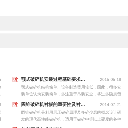
颚式破碎机安装过程基础要求及精度测量控制
5
2015-05-18
地
颚式破碎机结构简单、设备制造费用较低，因此，很多安
是
装单位认为安装简单，多注重于吊装安全，将过多隐患留
在
下来的生产维护和修理，给持续生产运营造成不便。
圆锥破碎机衬板的重要性及衬板的选择
8
2014-07-21
应
圆锥破碎机是利用层压破碎原理及多碎少磨的概念设计研
用
发的现代高性能破碎机，适用于破碎中等以上硬度的各种
破
矿石和岩石，具有结构可靠，生产效率高，调整方便，使