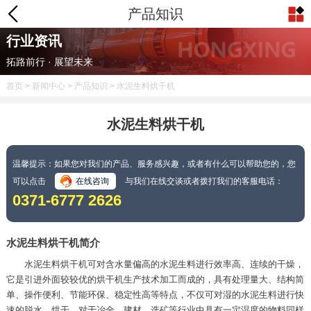
产品知识
行业资讯
拓路前行 · 展望未来
首页
>
新闻中心
>
产品知识
> 水泥生料烘干机
水泥生料烘干机
温馨提示：如果您对我们的产品、服务感兴趣，或者有什么可以帮助您的，您
可以点击
在线咨询
与我们在线交谈或者拨打我们的客服电话：
0371-6777 2626
水泥生料烘干机简介
水泥生料烘干机可对含水量偏高的水泥生料进行效率高、连续的干燥，
它是引进外面较较优的烘干机生产技术加工而成的，具有处理量大、结构简
单、操作便利、节能环保、稳定性高等特点，不仅可对湿的水泥生料进行快
速的脱水、烘干，对于冶金、建材、选矿等行业中具有一定湿度的物料同样