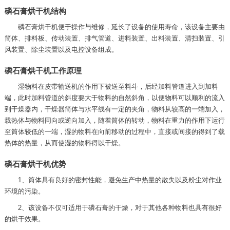
磷石膏烘干机结构
磷石膏烘干机便于操作与维修，延长了设备的使用寿命，该设备主要由
筒体、排料板、传动装置、排气管道、进料装置、出料装置、清扫装置、引
风装置、除尘装置以及电控设备组成。
磷石膏烘干机工作原理
湿物料在皮带输送机的作用下被送至料斗，后经加料管道进入到加料
端，此时加料管道的斜度要大于物料的自然斜角，以便物料可以顺利的流入
到干燥器内，干燥器筒体与水平线有一定的夹角，物料从较高的一端加入，
载热体与物料同向或逆向加入，随着筒体的转动，物料在重力的作用下运行
至筒体较低的一端，湿的物料在向前移动的过程中，直接或间接的得到了载
热体的热量，从而使湿的物料得以干燥。
磷石膏烘干机优势
1、筒体具有良好的密封性能，避免生产中热量的散失以及粉尘对作业
环境的污染。
2、该设备不仅可适用于磷石膏的干燥，对于其他各种物料也具有很好
的烘干效果。