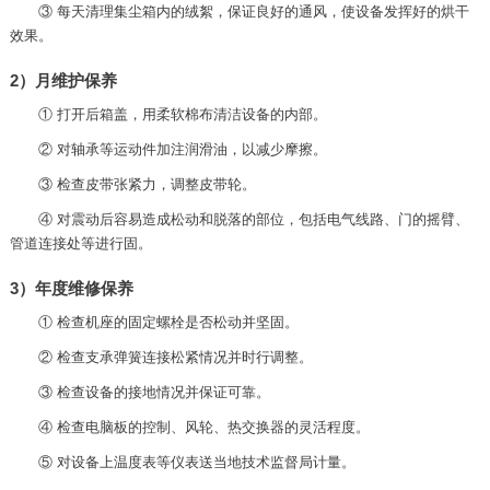
③ 每天清理集尘箱内的绒絮，保证良好的通风，使设备发挥好的烘干
效果。
2）月维护保养
① 打开后箱盖，用柔软棉布清洁设备的内部。
② 对轴承等运动件加注润滑油，以减少摩擦。
③ 检查皮带张紧力，调整皮带轮。
④ 对震动后容易造成松动和脱落的部位，包括电气线路、门的摇臂、
管道连接处等进行固。
3）年度维修保养
① 检查机座的固定螺栓是否松动并坚固。
② 检查支承弹簧连接松紧情况并时行调整。
③ 检查设备的接地情况并保证可靠。
④ 检查电脑板的控制、风轮、热交换器的灵活程度。
⑤ 对设备上温度表等仪表送当地技术监督局计量。