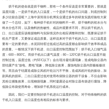
烘干机的使命就是烘干物料，那有一个条件应该是非常重要的，那就是
温度问题，一是烘干机的入口温度，一个是烘干机的出口问题，到底控制到
多少比较合适呢？上海中滚筒筛分机博实业通过多年的研发实践经验给大家
做了一个总结，如下：每种烘干机针对的物料不一样、烘干物料的初水分与
终水分也不同，以及物料的热敏性、成品外观要求不同，所以烘干机的入
口、出口温度应该根据物料与实际情况作出相应调整和控制，既要保证烘干
机生产需求，又要保证成品质量。这样说来对于烘干机的入口、出口温度是
要有一定的要求的，水泥回转窑过低或过高的温度都会影响烘干效率和成品
的质量。一般情况下烘干机进、出口温度控制范围如下：烘干机入口烟气温
度：600～800℃。而烘干机出口废气温度：80～120℃烘干机出口温度不能
控制过低，温度过低（约55℃以下）会出现冷凝结露现象，造成电除尘器内
部结露产生“放电、爬电”现象，降低除尘效果，腐蚀电除尘器内部极板极丝
等。而且由于结露造成除尘风机叶轮沾污不平衡，造成风机叶轮的振动，加
剧风机的损坏。二出口温度过低对使用布袋除尘器的烘干设备，不仅会影响
其粉尘捕集效果，出现糊袋现象，同时凝露还会对除尘器布袋进行腐蚀，降
低除尘布袋使用寿命，增加烘干机系统运行成本。
因此，我们一定要控制好烘干机进出口温度的控制。对于特殊物料的烘
干机入口温度、出口温度也有相应的标准与要求。