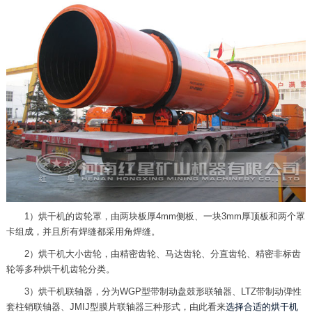
1）烘干机的齿轮罩，由两块板厚4mm侧板、一块3mm厚顶板和两个罩
卡组成，并且所有焊缝都采用角焊缝。
2）烘干机大小齿轮，由精密齿轮、马达齿轮、分直齿轮、精密非标齿
轮等多种烘干机齿轮分类。
3）烘干机联轴器，分为WGP型带制动盘鼓形联轴器、LTZ带制动弹性
套柱销联轴器、JMIJ型膜片联轴器三种形式，由此看来
选择合适的烘干机