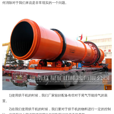
何消除对于我们来说是非常现实的一个问题。
1)使用烘干机的时候，我们厂家较好配备有些对于尾气节能排气的装
置。
2)在我们使用烘干机的时候，我们要对于烘干机的物料进行一定的控制