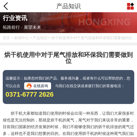
产品知识
行业资讯
拓路前行 · 展望未来
首页
>
新闻中心
>
产品知识
> 烘干机使用中对于尾气排放和环保我们需要做到位
烘干机使用中对于尾气排放和环保我们需要做到
位
温馨提示：如果您对我们的产品、服务感兴趣，或者有什么可以帮助您的，您
可以点击
在线咨询
与我们在线交谈或者拨打我们的客服电话：
0371-6777 2626
烘干机大家都知道我们使用的时候会出现一种东西，让我们大家很多时
候也是无法控制的，那就是烘干机的尾气，尾气对于我们来说非常的重要，
目前我们国家的经济发展的时候，我们不能够使我们的烘干机排放的尾气过
多，这样也不是我们想要的目的。在我们使用烘干机的时候这种尾气我们如