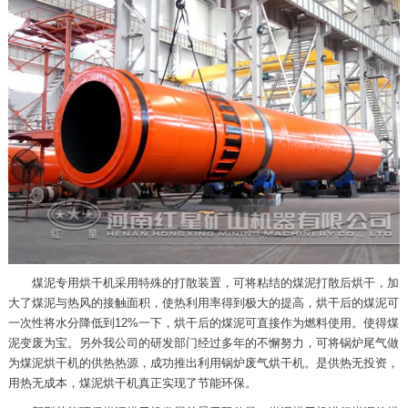
煤泥专用烘干机采用特殊的打散装置，可将粘结的煤泥打散后烘干，加
大了煤泥与热风的接触面积，使热利用率得到极大的提高，烘干后的煤泥可
一次性将水分降低到12%一下，烘干后的煤泥可直接作为燃料使用。使得煤
泥变废为宝。另外我公司的研发部门经过多年的不懈努力，可将锅炉尾气做
为煤泥烘干机的供热热源，成功推出利用锅炉废气烘干机。是供热无投资，
用热无成本，煤泥烘干机真正实现了节能环保。