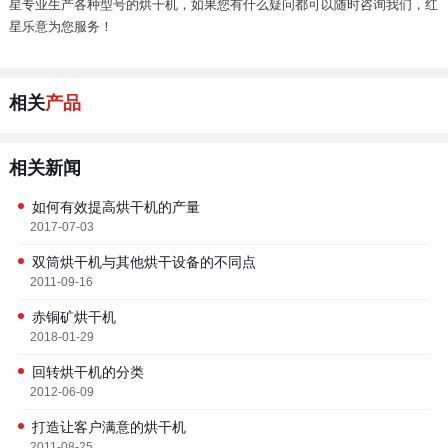
星专业生产各种型号的烘干机，如果您有什么疑问都可以随时咨询我们，红
星乐意为您服务！
相关
产品
相关新闻
如何有效提高烘干机的产量
2017-07-03
双筒烘干机与其他烘干设备的不同点
2011-09-16
赤铜矿烘干机
2018-01-29
回转烘干机的分类
2012-06-09
打造让客户满意的烘干机
2011-08-25