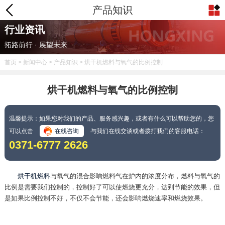
产品知识
行业资讯
拓路前行 · 展望未来
首页
>
新闻中心
>
产品知识
> 烘干机燃料与氧气的比例控制
烘干机燃料与氧气的比例控制
温馨提示：如果您对我们的产品、服务感兴趣，或者有什么可以帮助您的，您
可以点击
在线咨询
与我们在线交谈或者拨打我们的客服电话：
0371-6777 2626
烘干机燃料
与氧气的混合影响燃料气在炉内的浓度分布，燃料与氧气的
比例是需要我们控制的，控制好了可以使燃烧更充分，达到节能的效果，但
是如果比例控制不好，不仅不会节能，还会影响燃烧速率和燃烧效果。