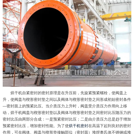
烘干机自紧密封的密封原理是在升压前，先旋紧预紧螺栓，使阀盖上
升，使阀盖与楔形密封垫之间以及阀体与楔形密封垫之间形成初始密封条件
—密封面上的预紧比压。当介质压力上升时，阀盖受介质压力作用向上移
动，烘干机阀盖与楔形密封垫以及阀体与楔形密封垫之间密封比压随压力的
密封比压由两部分合成：一是预紧密封比压；二是由介质压力总是趋于增加
预紧密封比压，增加密封性能。为了使
烘干机密封
在高温下起到良好的密封
作用，可在阀体、阀盖与楔形垫接触部位（密封面）堆焊奥氏体不锈钢或堆