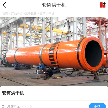
套筒烘干机
首页
>
产品中心
>
烘干设备
> 套筒烘干机
套筒烘干机
24h急速响应
电话