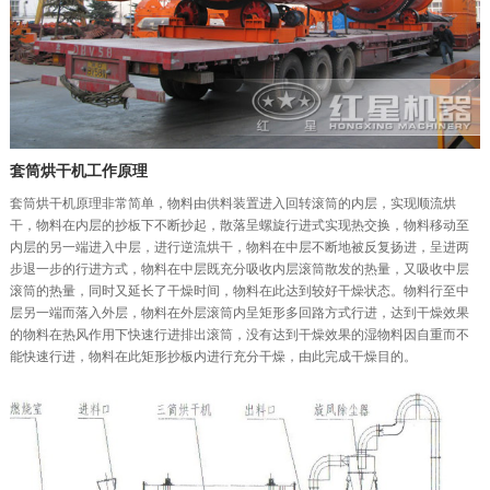
套筒烘干机工作原理
套筒烘干机原理非常简单，物料由供料装置进入回转滚筒的内层，实现顺流烘
干，物料在内层的抄板下不断抄起，散落呈螺旋行进式实现热交换，物料移动至
内层的另一端进入中层，进行逆流烘干，物料在中层不断地被反复扬进，呈进两
步退一步的行进方式，物料在中层既充分吸收内层滚筒散发的热量，又吸收中层
滚筒的热量，同时又延长了干燥时间，物料在此达到较好干燥状态。物料行至中
层另一端而落入外层，物料在外层滚筒内呈矩形多回路方式行进，达到干燥效果
的物料在热风作用下快速行进排出滚筒，没有达到干燥效果的湿物料因自重而不
能快速行进，物料在此矩形抄板内进行充分干燥，由此完成干燥目的。