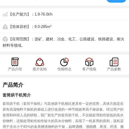
【生产能力】
：1.9-76.0t/h
【筒体容积】
：9.0-285m³
【应用范围】
：选矿、建材、冶金、化工、公路建设、铁路建设、耐火
材料等领域。
产品介绍
图片实拍
性能特点
客户现场
产品参数
产品简介
套筒烘干机简介
套筒烘干机（套筒干燥机）与其他烘干机相比更具有一定的优势，具体方面是在
原有高湿物料干燥机的基础上进行改进的一种节能效率高干燥设备。经过用户的
使用和科研人员的研制，我厂新生产的套筒烘干机，不仅能处理粘性较低的高水
份物料，还能处理粘性粘性较大的高水分物料，实现了一机多用的原则，该机适
用于含水小于85%的各类糟渣物料的干燥，如啤酒糟、酒精糟、果渣、药渣、酱