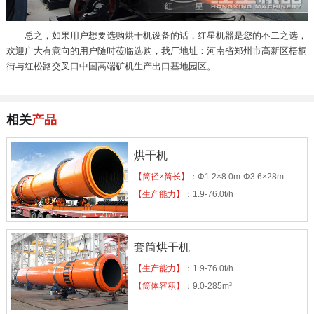
总之，如果用户想要选购烘干机设备的话，红星机器是您的不二之选，
欢迎广大有意向的用户随时莅临选购，我厂地址：河南省郑州市高新区梧桐
街与红松路交叉口中国高端矿机生产出口基地园区。
相关
产品
烘干机
【筒径×筒长】
：Φ1.2×8.0m-Φ3.6×28m
【生产能力】
：1.9-76.0t/h
套筒烘干机
【生产能力】
：1.9-76.0t/h
【筒体容积】
：9.0-285m³