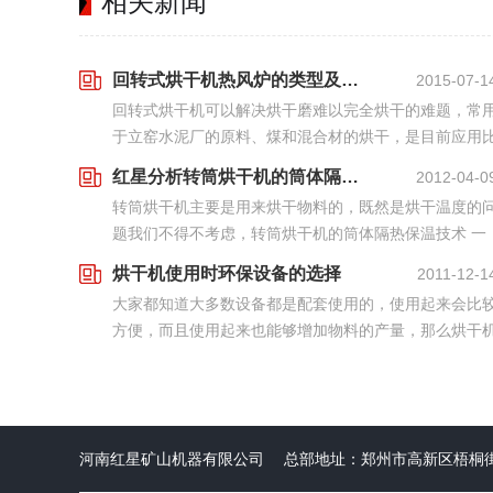
相关新闻
回转式烘干机热风炉的类型及工艺特征
2015-07-1
回转式烘干机可以解决烘干磨难以完全烘干的难题，常
于立窑水泥厂的原料、煤和混合材的烘干，是目前应用
较广的单独烘干设备。其热利用效率以及产量、质量的
红星分析转筒烘干机的筒体隔热保温技术
2012-04-0
低等综合性能受配套热风炉的影响很大，而与之配套的
转筒烘干机主要是用来烘干物料的，既然是烘干温度的
热...
题我们不得不考虑，转筒烘干机的筒体隔热保温技术 一
直被大家所赞扬，今天红星机器就给大家讲解一下关于
烘干机使用时环保设备的选择
2011-12-1
筒烘干机的筒体隔热保温的知识。
大家都知道大多数设备都是配套使用的，使用起来会比
方便，而且使用起来也能够增加物料的产量，那么烘干
的使用和其他设备一样，我们都需要找一个合适的配套
备公用，这样才能够使我们的烘干机发挥到不错，使我
们...
河南红星矿山机器有限公司 总部地址：郑州市高新区梧桐