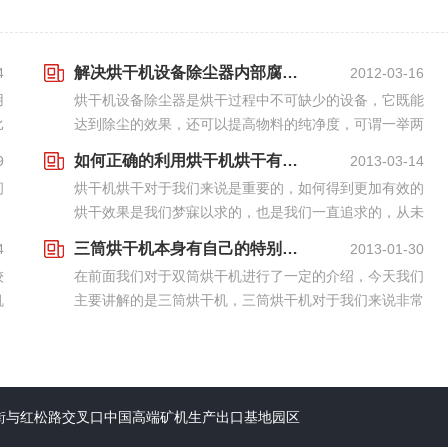
解决烘干机设备除尘器内部腐蚀的问题
4
2012-03-16
用
烘干机设备除尘器是烘干过程中不可缺少的设备，它既能
比
达到除尘的效果，还可以提高物料的纯净度，可谓一举两
高
得，但是长时间使用除尘器或保养不当其内部就会出现腐
如何正确的利用烘干机烘干有效的物料
9
2013-03-14
蚀的现象，进而影响到除尘的效果。红星进行多次研
问
烘干机烘干对于我们来说是重要的，如何得到更加有效的
究，...
烘干效果是我们梦寐以求的，也是我们一直追求的，从未
转
放弃，今天我们就拿豆渣烘干机来讲，如何有效，效率高
三筒烘干机本身有自己的特别之处
4
2013-01-30
稳定的烘干我们的豆渣，希望我们大家都能够好好学习
较
在前面我们对于双筒烘干机进行了一定的介绍，今天我们
下...
机
主要讲解的是三筒烘干机，三筒烘干机对于我们来说非常
设
的重要，主要其是我们烘干机设备发展的重要组成，重要
设备，那么对于三筒烘干机发展我们需要掌握哪些问
题，...
街与红松路交叉口中国高端矿机生产出口基地园区