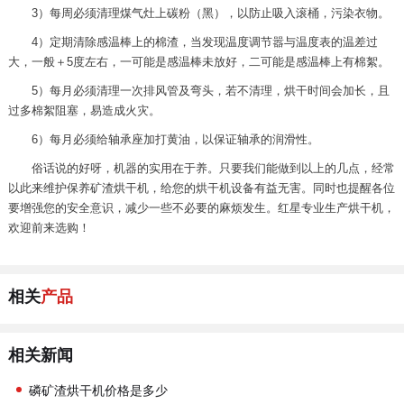
3）每周必须清理煤气灶上碳粉（黑），以防止吸入滚桶，污染衣物。
4）定期清除感温棒上的棉渣，当发现温度调节嚣与温度表的温差过
大，一般＋5度左右，一可能是感温棒未放好，二可能是感温棒上有棉絮。
5）每月必须清理一次排风管及弯头，若不清理，烘干时间会加长，且
过多棉絮阻塞，易造成火灾。
6）每月必须给轴承座加打黄油，以保证轴承的润滑性。
俗话说的好呀，机器的实用在于养。只要我们能做到以上的几点，经常
以此来维护保养矿渣烘干机，给您的烘干机设备有益无害。同时也提醒各位
要增强您的安全意识，减少一些不必要的麻烦发生。红星专业生产烘干机，
欢迎前来选购！
相关
产品
相关新闻
磷矿渣烘干机价格是多少