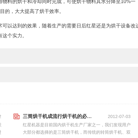
得物料的烘干和冷却同时完成，可使烘干物料其水分降至10%一
的目的，大大提高了烘干效率。
术可以达到的效果，随着生产的需要日后红星还是为烘干设备改
有这个实力。
三筒烘干机成流行烘干机的必然性
2
2012-07-03
积
红星机器是目前国内烘干机生产厂家之一，我们发现用户
进
大部分都选择的是三筒烘干机，而传统的转筒烘干机、双